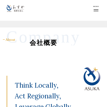
MENU
Company
About
会社概要
Think Locally,
Act Regionally,
Leverage Globally.