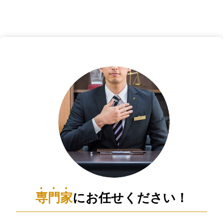
専
門
家
にお任せください！