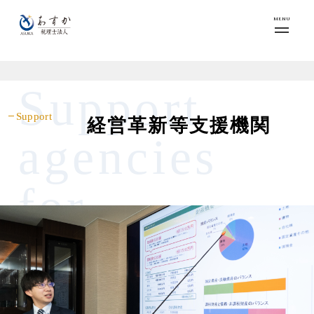
MENU
Support
Support
経営革新等支援機関
agencies
for
business
innovation