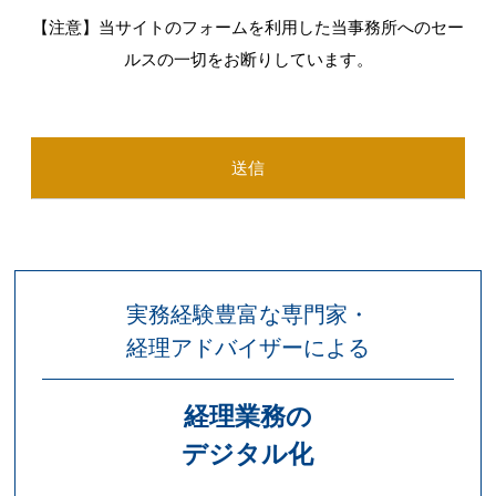
当会計事務所は、個人情報が社外に流出する、不当
【注意】当サイトのフォームを利用した当事務所へのセー
に改ざんされるなどといったトラブルを引き起こさ
ルスの一切をお断りしています。
ないように社内規定を整備し、安全対策を日々実施
しております。 個人情報の輸送や破棄も含め、各場
面でのリスクに応じた措置を講じ、個人情報の保護
を徹底することを厳守いたす所存です。ご理解・ご
協力の程、何卒お願い申し上げます。 個人情報保護
に関するお問い合わせは、資料請求・お問い合わせ
のコーナーにある、連絡先へお問い合わせくださ
実務経験豊富な専門家・
い。
経理アドバイザーによる
経理業務の
デジタル化