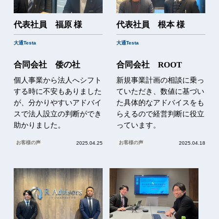
代表社員 福原 様
代表社員 根本 様
大通Testa
大通Testa
合同会社 倭の社
合同会社 ROOT
個人事業から法人へシフト
新規事業計画の相談に乗っ
する時に不安もありました
ていただき、数値に基づい
が、分かりやすいアドバイ
た具体的なアドバイスをも
スで法人設立の判断ができ
らえるので経営判断に役立
助かりました。
っています。
お客様の声
お客様の声
2025.04.25
2025.04.18