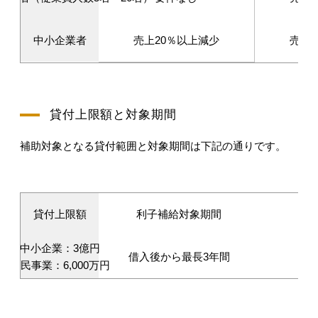
中小企業者
売上20％以上減少
売上
貸付上限額と対象期間
補助対象となる貸付範囲と対象期間は下記の通りです。
貸付上限額
利子補給対象期間
中小企業：3億円
借入後から最長3年間
国民事業：6,000万円