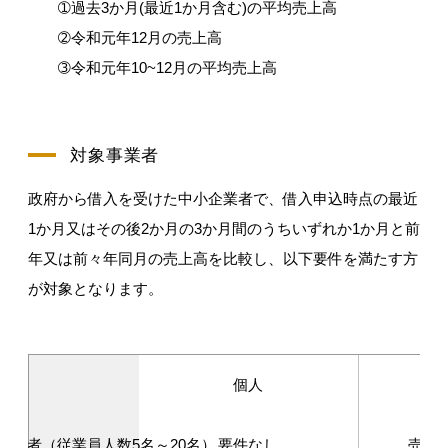
➀過去3か月(最近1か月含む)の平均売上高
➁令和元年12月の売上高
➂令和元年10~12月の平均売上高
対象事業者
政府から借入を受けた中小企業者で、借入申込時点の最近
1か月又はその後2か月の3か月間のうちいずれか1か月と前
年又は前々年同月の売上高を比較し、以下要件を満たす方
が対象となります。
個人
事業者（従業員人数5名～20名）
要件なし
売上