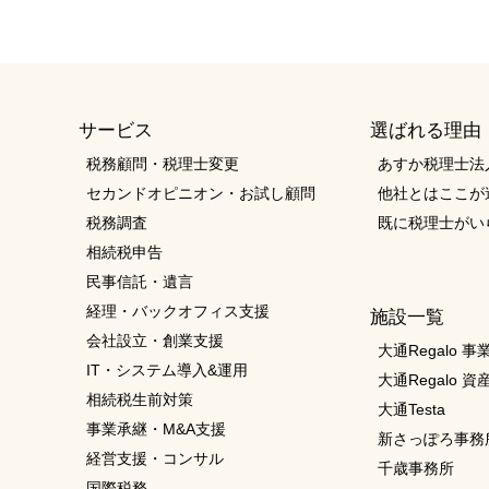
サービス
選ばれる理由
税務顧問・税理士変更
あすか税理士法
セカンドオピニオン・お試し顧問
他社とはここが
税務調査
既に税理士がい
相続税申告
民事信託・遺言
経理・バックオフィス支援
施設一覧
会社設立・創業支援
大通Regalo 
IT・システム導入&運用
大通Regalo 
相続税生前対策
大通Testa
事業承継・M&A支援
新さっぽろ事務
経営支援・コンサル
千歳事務所
国際税務