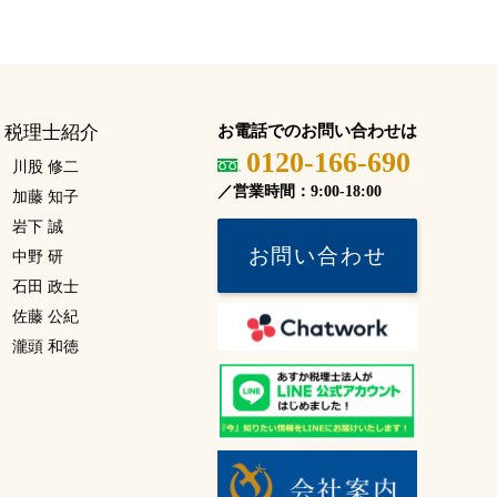
税理士紹介
お電話でのお問い合わせは
0120-166-690
川股 修二
／営業時間：9:00-18:00
加藤 知子
岩下 誠
お問い合わせ
中野 研
石田 政士
佐藤 公紀
瀧頭 和徳