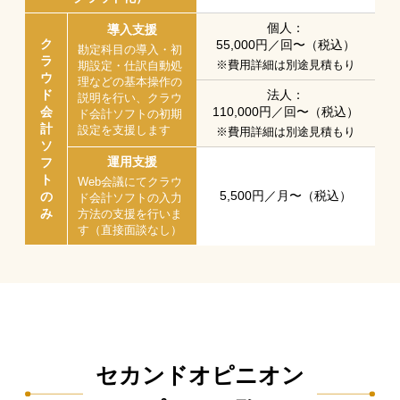
個人：
導入支援
ク
55,000円​／回〜（税込）
勘定科目の導入・初
ラ
※費用詳細は別途見積もり
期設定・仕訳自動処
ウ
理などの基本操作の
ド
法人：
説明を行い、クラウ
会
110,000円​／回〜（税込）
ド会計ソフトの初期
計
設定を支援します
※費用詳細は別途見積もり
ソ
運用支援
フ
ト
Web会議にてクラウ
5,500円​／月〜（税込）
の
ド会計ソフトの入力
み
方法の支援を行いま
す（直接面談なし）
セカンドオピニオン