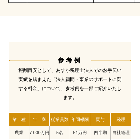
参考例
報酬目安として、あすか税理士法人でのお手伝い
実績を踏まえた
「法人顧問・事業のサポートに関
する料金」について、参考例を一部ご紹介いたし
ます。
業 種
年 商
従業員数
年間報酬
関与
経理
農業
7.000万円
5名
51万円
四半期
自社経理