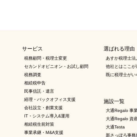
サービス
選ばれる理由
税務顧問・税理士変更
あすか税理士法
セカンドオピニオン・お試し顧問
他社とはここが
税務調査
既に税理士がい
相続税申告
民事信託・遺言
経理・バックオフィス支援
施設一覧
会社設立・創業支援
大通Regalo 
IT・システム導入&運用
大通Regalo 
相続税生前対策
大通Testa
事業承継・M&A支援
新さっぽろ事務