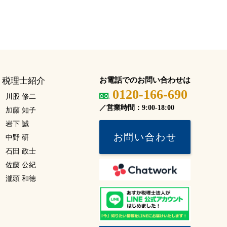
税理士紹介
お電話でのお問い合わせは
0120-166-690
川股 修二
／営業時間：9:00-18:00
加藤 知子
岩下 誠
お問い合わせ
中野 研
石田 政士
佐藤 公紀
瀧頭 和徳