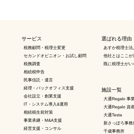
サービス
選ばれる理由
税務顧問・税理士変更
あすか税理士法
セカンドオピニオン・お試し顧問
他社とはここが
税務調査
既に税理士がい
相続税申告
民事信託・遺言
経理・バックオフィス支援
施設一覧
会社設立・創業支援
大通Regalo 
IT・システム導入&運用
大通Regalo 
相続税生前対策
大通Testa
事業承継・M&A支援
新さっぽろ事務
経営支援・コンサル
千歳事務所