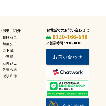
税理士紹介
お電話でのお問い合わせは
0120-166-690
川股 修二
／営業時間：9:00-18:00
加藤 知子
岩下 誠
お問い合わせ
中野 研
石田 政士
佐藤 公紀
瀧頭 和徳