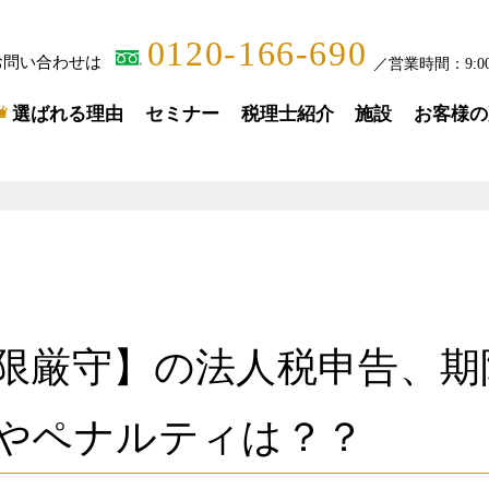
0120-166-690
お問い合わせは
／
営業時間：
9:0
選ばれる理由
セミナー
税理士紹介
施設
お客様の
限厳守】の法人税申告、期
やペナルティは？？