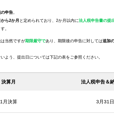
税の申告
。
から2か月
と定められており、2か月以内に
法人税申告書の提
ます。
税は当然ですが
期限厳守で
あり、期限後の申告に対しては
追加
ないよう、提出日については下記の表をご参照ください。
決算月
法人税申告＆
1月決算
3月31