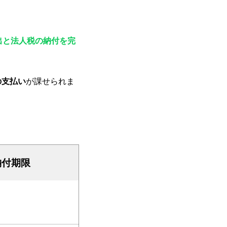
出と法人税の納付を完
の支払い
が課せられま
納付期限
日