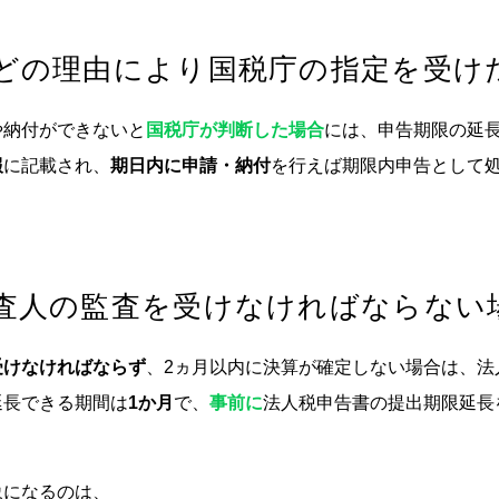
どの理由により国税庁の指定を受け
や納付ができないと
国税庁が判断した場合
には、申告期限の延
報
に記載され、
期日内に申請・納付
を行えば期限内申告として
査人の監査を受けなければならない
受けなければならず
、2ヵ月以内に決算が確定しない場合は、法
延長できる期間は
1か月
で、
事前に
法人税申告書の提出期限延長
象になるのは、