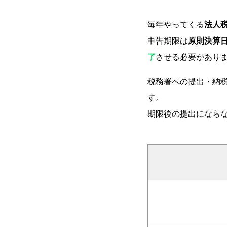
毎年やってくる
法人
申告期限は
原則決算日
了
させる必要があり
税務署への提出・納
す。
期限後の提出になら