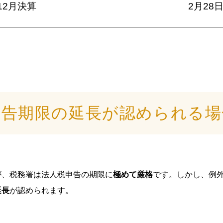
12月決算
2月28
申告期限の延長が認められる場
が、税務署は法人税申告の期限に
極めて厳格
です。しかし、例外
延長
が認められます。